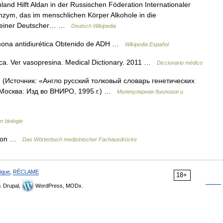
land Hilft Aldan in der Russischen Föderation Internationaler
zym, das im menschlichen Körper Alkohole in die
emeiner Deutscher… …
Deutsch Wikipedia
mona antidiurética Obtenido de ADH …
Wikipedia Español
ca. Ver vasopresina. Medical Dictionary. 2011 …
Diccionario médico
. (Источник: «Англо русский толковый словарь генетических
 Москва: Изд во ВНИРО, 1995 г.) …
Молекулярная биология и
r biologie
ormon …
Das Wörterbuch medizinischer Fachausdrücke
ique
,
RÉCLAME
18+
Drupal,
WordPress, MODx.