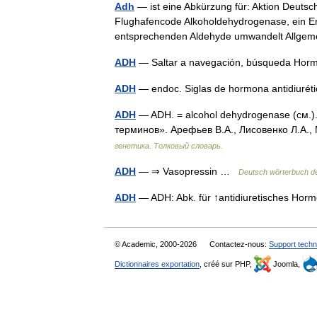
Adh
— ist eine Abkürzung für: Aktion Deutsch
Flughafencode Alkoholdehydrogenase, ein En
entsprechenden Aldehyde umwandelt Allg
ADH
— Saltar a navegación, búsqueda Hor
ADH
— endoc. Siglas de hormona antidiuréti
ADH
— ADH. = alcohol dehydrogenase (см.)
терминов». Арефьев В.А., Лисовенко Л.А.,
генетика. Толковый словарь.
ADH
— ⇒ Vasopressin …
Deutsch wörterbuch de
ADH
— ADH: Abk. für ↑antidiuretisches H
© Academic, 2000-2026
Contactez-nous:
Support techn
Dictionnaires exportation
, créé sur PHP,
Joomla,