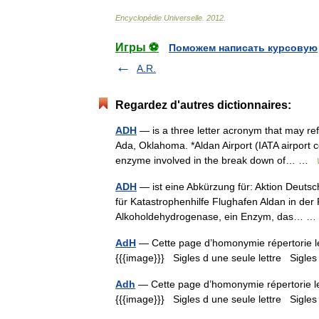
Encyclopédie
Universelle
.
2012
.
Игры ⚽
Поможем написать курсовую
A.R.
Regardez d'autres dictionnaires:
ADH
— is a three letter acronym that may ref
Ada, Oklahoma. *Aldan Airport (IATA airport
enzyme involved in the break down of… …
ADH
— ist eine Abkürzung für: Aktion Deutsc
für Katastrophenhilfe Flughafen Aldan in der
Alkoholdehydrogenase, ein Enzym, das…
AdH
— Cette page d’homonymie répertorie les
{{{image}}} Sigles d une seule lettre Sigles 
Adh
— Cette page d’homonymie répertorie les
{{{image}}} Sigles d une seule lettre Sigles 