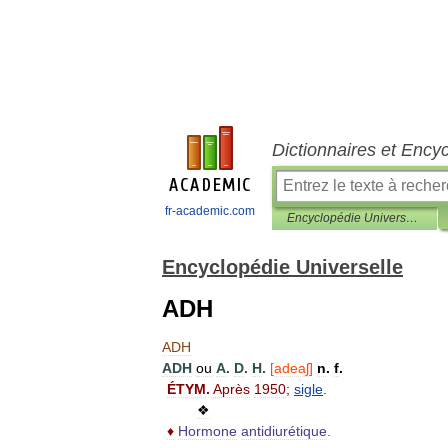
Dictionnaires et Ency
fr-academic.com
Encyclopédie Universelle
Encyclopédie Universelle
ADH
ADH
ADH
ou
A
.
D
.
H
.
[
adeaʃ
]
n
.
f
.
ÉTYM
.
Après
1950
;
sigle
.
❖
♦
Hormone
antidiurétique
.