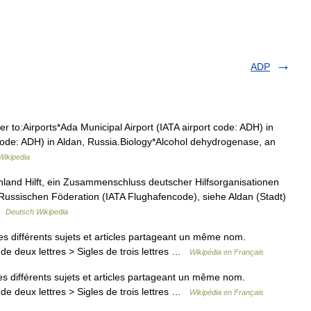
ADP
er to:Airports*Ada Municipal Airport (IATA airport code: ADH) in
 code: ADH) in Aldan, Russia.Biology*Alcohol dehydrogenase, an
Wikipedia
hland Hilft, ein Zusammenschluss deutscher Hilfsorganisationen
 Russischen Föderation (IATA Flughafencode), siehe Aldan (Stadt)
 …
Deutsch Wikipedia
 différents sujets et articles partageant un même nom.
de deux lettres > Sigles de trois lettres …
Wikipédia en Français
 différents sujets et articles partageant un même nom.
de deux lettres > Sigles de trois lettres …
Wikipédia en Français